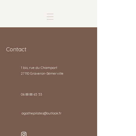
Contact
1 bis, rue du Champart
27110 Graveron-Sémerville
06 88 88 65 53
agathepilates@outlook.fr