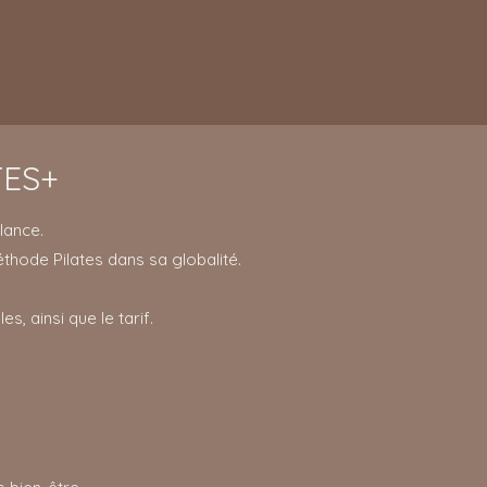
TES+
ance. ​
ode Pilates dans sa globalité.
s, ainsi que le tarif.